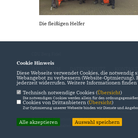
Die fleißigen Helfer
CDU Berg Fidel
Cookie Hinweis
IMPRESSUM
DATENSCHUTZ
KONTAKT
Diese Webseite verwendet Cookies, die notwendig si
Webangebot zu verbessern (Website-Optmierung). Fü
jederzeit widerrufen. Weitere Informationen finden
Technisch notwendige Cookies (
Übersicht
)
Die notwendigen Cookies werden allein für den ordnungsgemäßen 
Cookies von Drittanbietern (
Übersicht
)
Zur Optimierung unserer Webseite binden wir Dienste und Angebot
@2026 CDU Ortsunion Berg Fidel / Vennheide
Alle akzeptieren
Auswahl speichern
Alle Rechte vorbehalten.