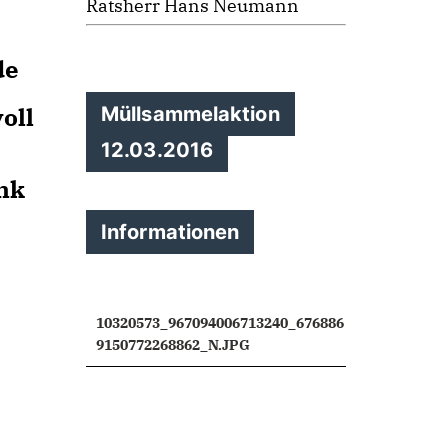
Ratsherr Hans Neumann
de
oll
Müllsammelaktion
12.03.2016
nk
Informationen
10320573_967094006713240_676886
9150772268862_N.JPG